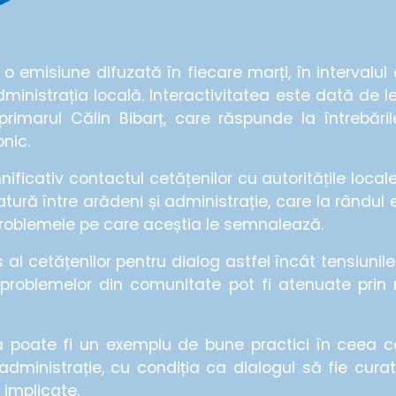
o emisiune difuzată în fiecare marți, în intervalul 
inistrația locală. Interactivitatea este dată de le
 primarul Călin Bibarț, care răspunde la întrebăril
onic.
icativ contactul cetățenilor cu autoritățile local
tură între arădeni și administrație, care la rândul e
problemele pe care aceștia le semnalează.
 al cetățenilor pentru dialog astfel încât tensiunile
 problemelor din comunitate pot fi atenuate prin 
a poate fi un exemplu de bune practici în ceea ce
dministrație, cu condiția ca dialogul să fie curat
 implicate.