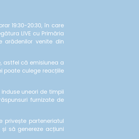
orar 19:30-20:30, în care
gătura LIVE cu Primăria
e arădenilor venite din
e, astfel că emisiunea a
i poate culege reacțiile
 induse uneori de timpii
răspunsuri furnizate de
 privește parteneriatul
 și să genereze acțiuni