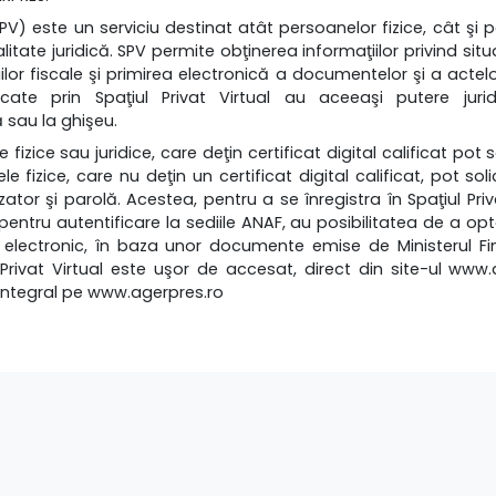
(SPV) este un serviciu destinat atât persoanelor fizice, cât şi 
alitate juridică. SPV permite obţinerea informaţiilor privind sit
ilor fiscale şi primirea electronică a documentelor şi a actelo
ate prin Spaţiul Privat Virtual au aceeaşi putere juri
 sau la ghişeu.
 fizice sau juridice, care deţin certificat digital calificat pot 
le fizice, care nu deţin un certificat digital calificat, pot sol
tor şi parolă. Acestea, pentru a se înregistra în Spaţiul Priv
ntru autentificare la sediile ANAF, au posibilitatea de a op
l electronic, în baza unor documente emise de Ministerul Fin
l Privat Virtual este uşor de accesat, direct din site-ul www.a
Integral pe
www.agerpres.ro