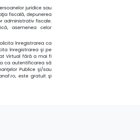
persoanelor juridice sau
uaţia fiscală, depunerea
r administrativ fiscale.
dică, asemenea celor
solicita înregistrarea ca
icita înregistrarea şi pe
at Virtual fără a mai fi
ta ca autentificarea să
anţelor Publice şi/sau
naf.ro, este gratuit şi