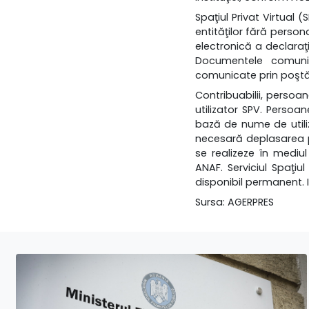
Spaţiul Privat Virtual 
entităţilor fără person
electronică a declaraţi
Documentele comunic
comunicate prin poştă
Contribuabilii, persoane
utilizator SPV. Persoane
bază de nume de utiliza
necesară deplasarea pe
se realizeze în mediu
ANAF. Serviciul Spaţiu
disponibil permanent. 
Sursa:
AGERPRES