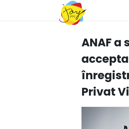
ANAF a 
accepta
înregist
Privat V