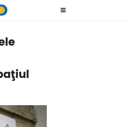
ele
paţiul