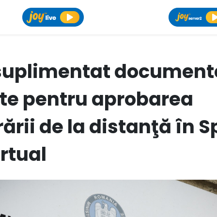
suplimentat document
te pentru aprobarea
rării de la distanţă în S
irtual