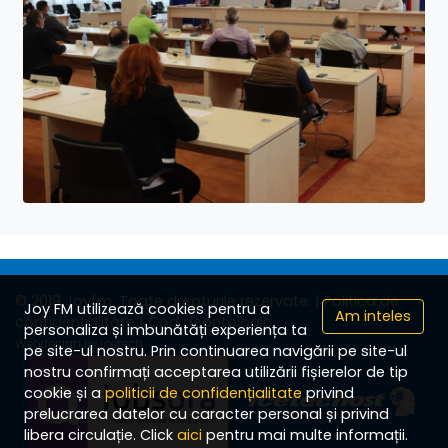
© 2019 Joyfm. Toate drepturile rezervate.
| Politica de
Joy FM utilizează cookies pentru a
Am inteles
confidențialitate
| Cod deontologic
personaliza și imbunătăți experiența ta
Webdesign by Icetech
pe site-ul nostru. Prin continuarea navigării pe site-ul
nostru confirmați acceptarea utilizării fișierelor de tip
cookie și a
politicii de confidențialitate
privind
prelucrarea datelor cu caracter personal și privind
libera circulație. Click
aici
pentru mai multe informații.