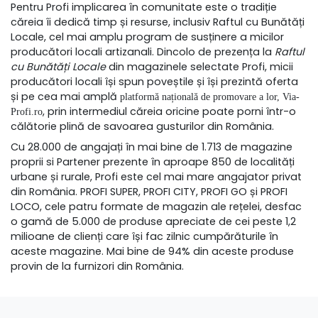
Pentru Profi implicarea în comunitate este o tradiție
căreia îi dedică timp și resurse, inclusiv Raftul cu Bunătăți
Locale, cel mai amplu program de susținere a micilor
producători locali artizanali.
Dincolo de prezența la
Raftul
cu Bunătăți Locale
din magazinele selectate Profi, micii
producători locali își spun poveștile și își prezintă oferta
și pe cea mai amplă
platformă națională de promovare a lor, Via-
, prin intermediul căreia oricine poate porni într-o
Profi
.ro
călătorie plină de savoarea gusturilor din România.
Cu 28.000 de angajați în mai bine de 1.713 de magazine
proprii si Partener prezente în aproape 850 de localități
urbane și rurale, Profi este cel mai mare angajator privat
din România. PROFI SUPER, PROFI CITY, PROFI GO și PROFI
LOCO, cele patru formate de magazin ale rețelei, desfac
o gamă de 5.000 de produse apreciate de cei peste 1,2
milioane de clienți care își fac zilnic cumpărăturile în
aceste magazine. Mai bine de 94% din aceste produse
provin de la furnizori din România.