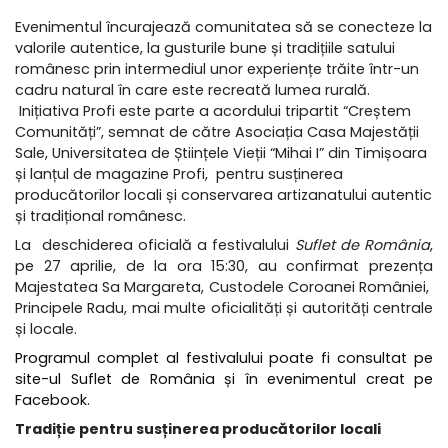
Evenimentul încurajează comunitatea să se conecteze la
valorile autentice, la gusturile bune și tradițiile satului
românesc prin intermediul unor experiențe trăite într-un
cadru natural în care este recreată lumea rurală.
Inițiativa Profi este parte a acordului tripartit “Creștem
Comunități”, semnat de către Asociația Casa Majestății
Sale, Universitatea de Științele Vieții “Mihai I” din Timișoara
și lanțul de magazine Profi, pentru susținerea
producătorilor locali și conservarea artizanatului autentic
și tradițional românesc.
La deschiderea oficială a festivalului
Suflet de România
,
pe 27 aprilie, de la ora 15:30, au confirmat prezența
Majestatea Sa Margareta, Custodele Coroanei României,
Principele Radu, mai multe oficialități și autorități centrale
și locale.
Programul complet al festivalului poate fi consultat pe
site-ul Suflet de România
și în
evenimentul creat pe
Facebook
.
Tradiție pentru susținerea producătorilor locali