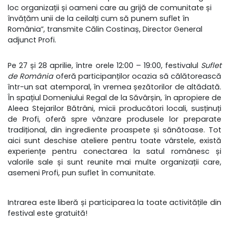
loc organizații și oameni care au grijă de comunitate și
învățăm unii de la ceilalți cum să punem suflet în
România”,
transmite
Călin Costinaș, Director General
adjunct Profi.
Pe 27 și 28 aprilie, între orele 12:00 – 19:00, festivalul
Suflet
de România
oferă participanților ocazia să călătorească
într-un sat atemporal, în vremea șezătorilor de altădată.
În spațiul Domeniului Regal de la Săvârșin, în apropiere de
Aleea Stejarilor Bătrâni, micii producători locali, susținuți
de Profi, oferă spre vânzare produsele lor preparate
tradițional, din ingrediente proaspete și sănătoase. Tot
aici sunt deschise ateliere pentru toate vârstele, există
experiențe pentru conectarea la satul românesc și
valorile sale și sunt reunite mai multe organizații care,
asemeni Profi, pun suflet în comunitate.
Intrarea este liberă și participarea la toate activitățile din
festival este gratuită!