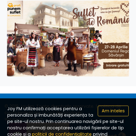
© 2019 Joyfm. Toate drepturile rezervate.
| Politica de
Joy FM utilizează cookies pentru a
Am inteles
confidențialitate
| Cod deontologic
personaliza și imbunătăți experiența ta
Webdesign by Icetech
pe site-ul nostru. Prin continuarea navigării pe site-ul
nostru confirmați acceptarea utilizării fișierelor de tip
cookie și a
politicii de confidențialitate
privind