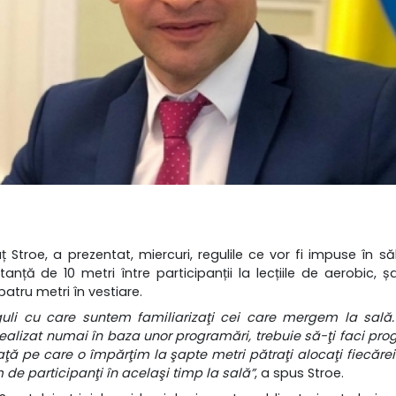
nuț Stroe, a prezentat, miercuri, regulile ce vor fi impuse în săl
tanță de 10 metri între participanții la lecțiile de aerobic, ș
patru metri în vestiare.
guli cu care suntem familiarizaţi cei care mergem la sală.
realizat numai în baza unor programări, trebuie să-ţi faci pr
ţă pe care o împărţim la şapte metri pătraţi alocaţi fiecăr
de participanţi în acelaşi timp la sală”
, a spus Stroe.