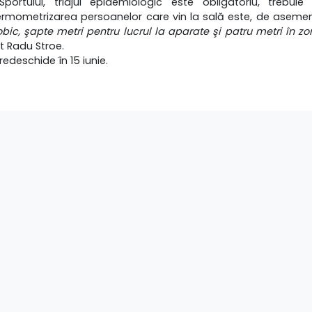
portului, triajul epidemiologic este obligatoriu, trebui
ermometrizarea persoanelor care vin la sală este, de asemen
bic, şapte metri pentru lucrul la aparate şi patru metri în zo
t Radu Stroe.
 redeschide în 15 iunie.