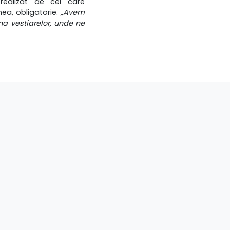
e realizat de cel care
ea, obligatorie.
„Avem
na vestiarelor, unde ne