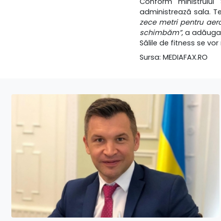
Conform ministrului S
administrează sala. T
zece metri pentru aero
schimbăm”
, a adăuga
Sălile de fitness se vor
Sursa: MEDIAFAX.RO