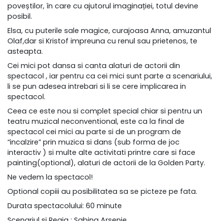
poveștilor, în care cu ajutorul imaginației, totul devine
posibil.
Elsa, cu puterile sale magice, curajoasa Anna, amuzantul
Olaf,dar si Kristof impreuna cu renul sau prietenos, te
asteapta.
Cei mici pot dansa si canta alaturi de actorii din
spectacol , iar pentru ca cei mici sunt parte a scenariului,
li se pun adesea intrebari si li se cere implicarea in
spectacol.
Ceea ce este nou si complet special chiar si pentru un
teatru muzical neconventional, este ca la final de
spectacol cei mici au parte si de un program de
“incalzire” prin muzica si dans (sub forma de joc
interactiv ) si multe alte activitati printre care si face
painting(optional), alaturi de actorii de la Golden Party.
Ne vedem la spectacol!
Optional copiii au posibilitatea sa se picteze pe fata.
Durata spectacolului: 60 minute
Scenariul si Regia : Sabina Arsenie