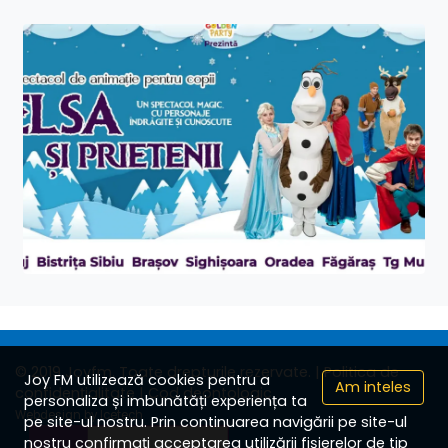
© 2019 Joyfm. Toate drepturile rezervate.
| Politica de
Joy FM utilizează cookies pentru a
Am inteles
confidențialitate
| Cod deontologic
personaliza și imbunătăți experiența ta
Webdesign by Icetech
pe site-ul nostru. Prin continuarea navigării pe site-ul
nostru confirmați acceptarea utilizării fișierelor de tip