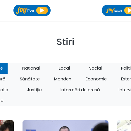
Stiri
te
Național
Local
Social
Polit
ură
Sănătate
Monden
Economie
Exte
ație
Justiție
Informări de presă
Interv
eo