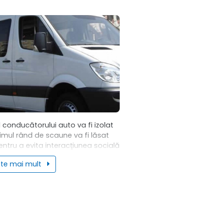
poate fi...
l conducătorului auto va fi izolat
imul rând de scaune va fi lăsat
pentru a evita interacţiunea socială
ntru microbuze este permis doar
ste mai mult
ortul persoanelor pe scaune,...