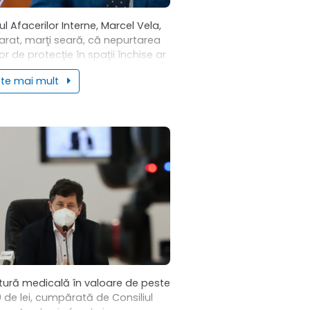
ul Afacerilor Interne, Marcel Vela,
arat, marţi seară, că nepurtarea
or de protecţie în spaţii închise ar
 sancţionată şi va exista un ordin
ste mai mult
ă „implementeze fapta şi...
ură medicală în valoare de peste
 de lei, cumpărată de Consiliul