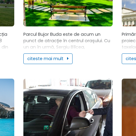
cția
Parcul Bujor Buda este de acum un
Primăr
8
punct de atracţie în centrul oraşului. Cu
proiec
 din
un an în urmă, Sergiu Bîlcea,
taxelo
entre
vicepreşedintele Consiliului Judeţean
spații
citeste mai mult
cite
Arad, a lansat ideea valorificării unui
afecta
spaţiu...
impuse 