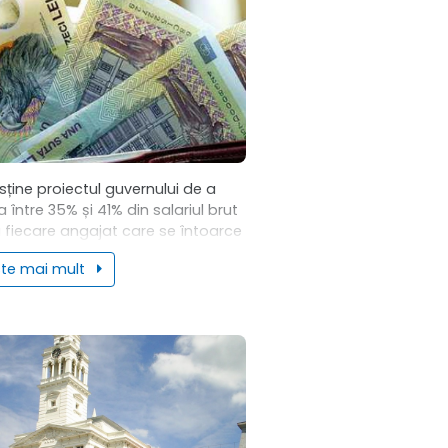
sține proiectul guvernului de a
 între 35% și 41% din salariul brut
 fiecare angajat care se întoarce
viciu. Deputatul Claudiu Năsui
ste mai mult
, însă atenția că nu...