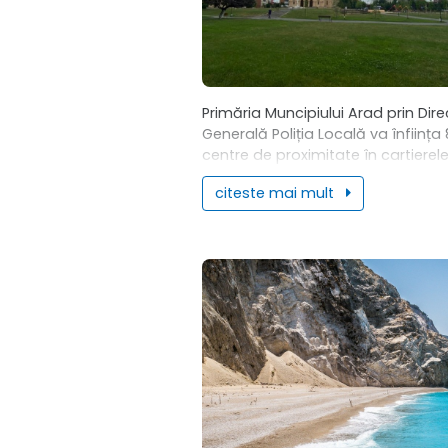
Primăria Muncipiului Arad prin Dire
Generală Poliția Locală va înființa 
centre de proximitate în cartierele
municipiu. În fiecare din aceste c
citeste mai mult
vor activa câte doi polițiști locali.
Aceștia...