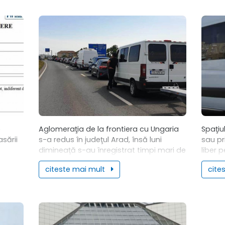
Timpul 
e
Aglomeraţia de la frontiera cu Ungaria
Spaţiu
sării
s-a redus în judeţul Arad, însă luni
sau pr
dimineaţă s-au înregistrat timpi mari de
liber 
r din
aşteptare pentru procedurile de
iar pe
citeste mai mult
cite
azul în
tranzitare pe sensul de intrare în ţară...
transp