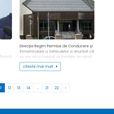
Direcţia Regim Permise de Conducere şi
Înmatriculare a Vehiculelor a anunțat că
ficiază
se vor relua treptat activităţile de relaţii
portul,
cu publicul la toate serviciile publice
citeste mai mult
rea și
comunitare, excepție făcând cele
cu
aflate...
11
12
13
14
...
21
22
›