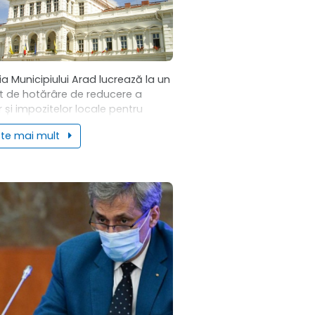
ia Municipiului Arad lucrează la un
t de hotărâre de reducere a
r și impozitelor locale pentru
le în care activitatea a fost
ste mai mult
tă sau întreruptă de restricțiile
în...