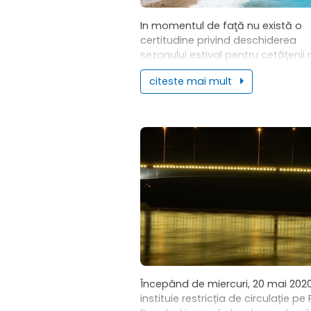
In momentul de faţă nu există o
certitudine privind deschiderea
sezonului estival pentru cetăţenii
către Grecia, Bulgaria şi Serbia
citeste mai mult
începând din 1 iunie, a declarat, mi
ministrul Economiei, Energiei...
Începând de miercuri, 20 mai 2020
instituie restricția de circulație pe