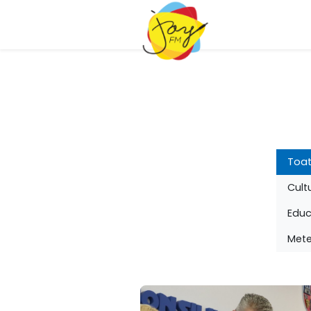
Toa
Cult
Educ
Met