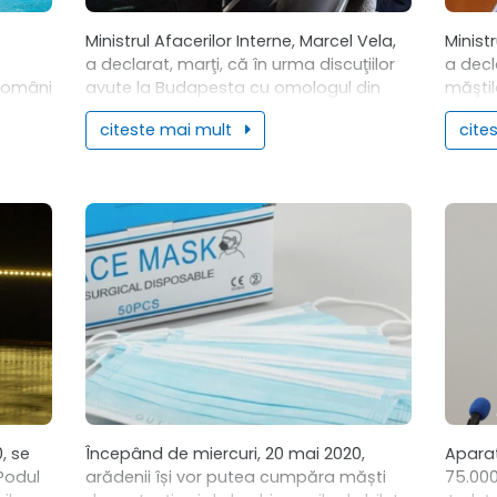
Ministrul Afacerilor Interne, Marcel Vela,
Ministr
a declarat, marţi, că în urma discuţiilor
a decl
 români
avute la Budapesta cu omologul din
măştil
Ungaria, s-a convenit să se deschidă
trebui
citeste mai mult
cite
ercuri,
alte cinci puncte de frontieră pentru...
care s
, se
Începând de miercuri, 20 mai 2020,
Aparat
 Podul
arădenii își vor putea cumpăra măști
75.000