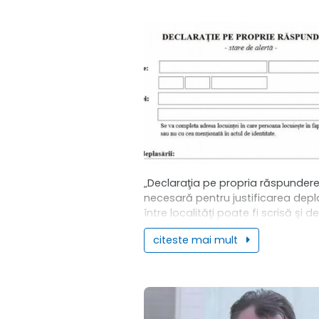
„Declaraţia pe propria răspunder
necesară pentru justificarea depla
între localităţi poate fi scrisă şi de
mână, cu respectarea elementelo
citeste mai mult
formularul tip dat publicităţii. În c
care o nouă...