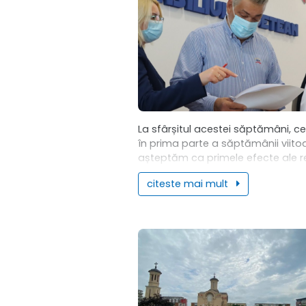
La sfârșitul acestei săptămâni, cel
în prima parte a săptămânii viitoa
așteptăm ca primele efecte ale re
de după situația de urgență să fi
citeste mai mult
vizibile, a precizat președintele...