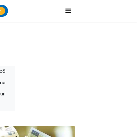
ică
rne
iuri