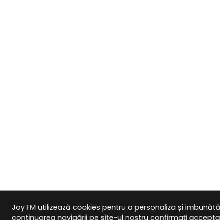
Joy FM utilizează cookies pentru a personaliza și imbunătăți
continuarea navigării pe site-ul nostru confirmați acceptarea