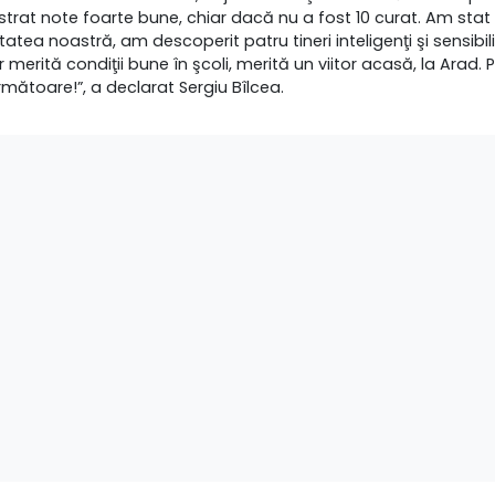
istrat note foarte bune, chiar dacă nu a fost 10 curat. Am sta
atea noastră, am descoperit patru tineri inteligenţi şi sensibili.
r merită condiţii bune în şcoli, merită un viitor acasă, la Arad.
ătoare!”, a declarat Sergiu Bîlcea.