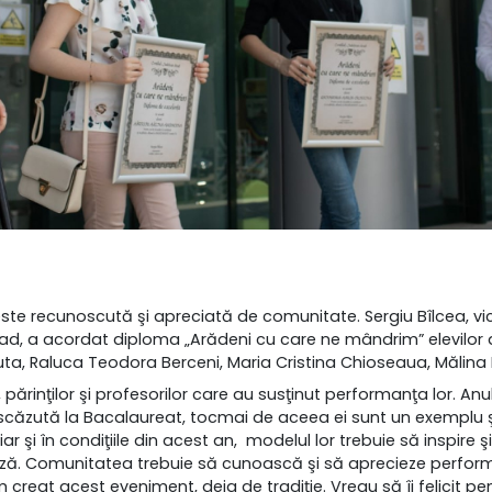
este recunoscută şi apreciată de comunitate. Sergiu Bîlcea, vi
rad, a acordat diploma „Arădeni cu care ne mândrim” elevilor d
ta, Raluca Teodora Berceni, Maria Cristina Chioseaua, Mălina
ri, părinţilor şi profesorilor care au susţinut performanţa lor. A
căzută la Bacalaureat, tocmai de aceea ei sunt un exemplu ş
ar şi în condiţiile din acest an, modelul lor trebuie să inspire 
ază. Comunitatea trebuie să cunoască şi să aprecieze perform
creat acest eveniment, deja de tradiţie. Vreau să îi felicit pe