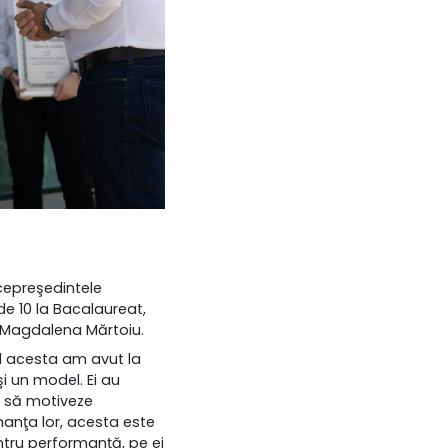
cepreşedintele
e 10 la Bacalaureat,
 Magdalena Mărtoiu.
nul acesta am avut la
i un model. Ei au
şi să motiveze
anţa lor, acesta este
ntru performanţă, pe ei