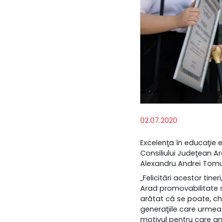
02.07.2020
Excelenţa în educaţie 
Consiliului Judeţean A
Alexandru Andrei Tomu
„Felicitări acestor tine
Arad promovabilitate s
arătat că se poate, chi
generaţiile care urme
motivul pentru care am 