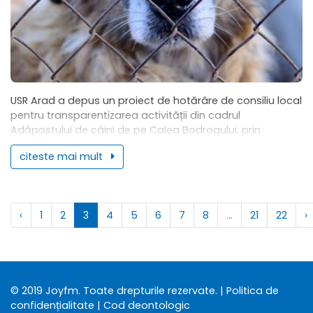
USR Arad a depus un proiect de hotărâre de consiliu local
pentru transparentizarea activității din cadrul
Adăpostului de câini de pe Calea Bodrogului, prin
plasarea mai multor camere video.
citeste mai mult
...
‹
1
2
3
4
5
6
7
8
...
21
22
›
© 2019 Joyfm. Toate drepturile rezervate.
| Politica de
confidențialitate
| Cod deontologic