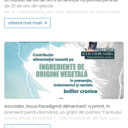
Un bărbat de 84 de ani a amenințat cu pistolul pe unul
de 23 de ani, din gelozie.
Ieri, în orasul Lipova, prin apel direcționat de către Poliția
Lipova,...
citeste mai mult
Asociația „Noua Paradigmă Alimentară” a primit, în
premieră pentru România, un grant din partea “Centrului
pentru Studii de Nutriție T. Colin Campbell” din SUA, care
finanțează integral o prezentare publică...