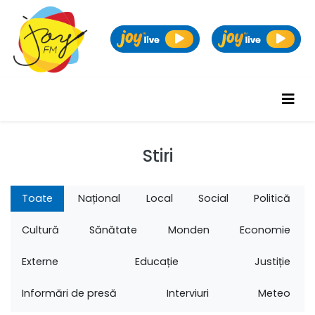
Stiri
Toate
Național
Local
Social
Politică
Cultură
Sănătate
Monden
Economie
Externe
Educație
Justiție
Informări de presă
Interviuri
Meteo