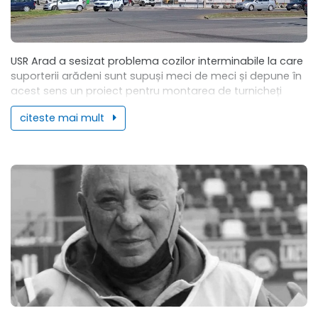
USR Arad a sesizat problema cozilor interminabile la care
suporterii arădeni sunt supuși meci de meci și depune în
acest sens un proiect pentru montarea de turnicheți
adiționali la stadionul...
citeste mai mult