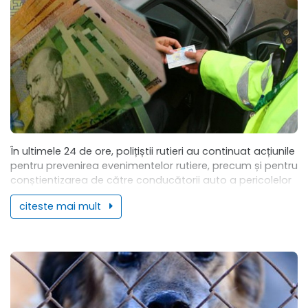
În ultimele 24 de ore, polițiștii rutieri au continuat acțiunile
pentru prevenirea evenimentelor rutiere, precum și pentru
conștientizarea de către conducătorii auto a pericolelor
la care se expun, prin nerespectarea...
citeste mai mult