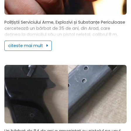
Polițiștii Serviciului Arme, Explozivi și Substanțe Periculoase
cercetează un bărbat de 35 de ani, din Arad, care
deținea la domiciliul său un pistol neletal, calibrul 8 m,
neînseriat, pe care...
citeste mai mult