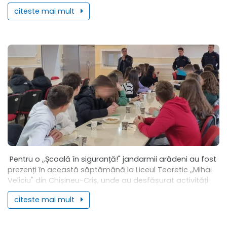
cele două vagoane...
citeste mai mult
Pentru o ,,Școală în siguranță!" jandarmii arădeni au fost
prezenți în această săptămână la Liceul Teoretic ,,Mihai
Veliciu" din Chișineu-Criș, unde au desfășurat activități
interactive cu elevi ai acestei școli...
citeste mai mult