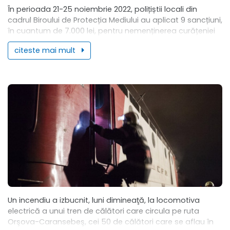
În perioada 21-25 noiembrie 2022, polițiștii locali din
cadrul Biroului de Protecția Mediului au aplicat 9 sancțiuni,
în cuantum de 7.000 lei, pentru nemenținerea curățeniei
pe trotuarele, respectiv zonele adiacente...
citeste mai mult
Un incendiu a izbucnit, luni dimineaţă, la locomotiva
electrică a unui tren de călători care circula pe ruta
Orşova-Caransebeş, cei 50 de călători care se aflau în