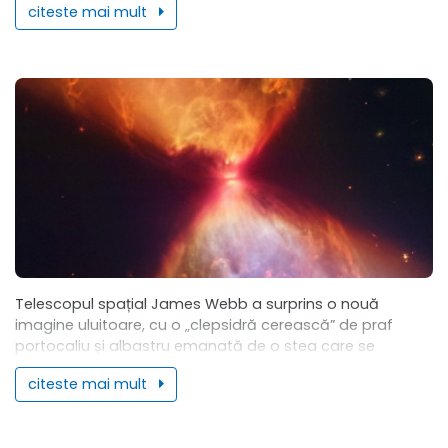
citeste mai mult
Telescopul spațial James Webb a surprins o nouă
imagine uluitoare, cu o „clepsidră cerească” de praf
portocaliu și albastru emanată de o stea care se
formează în centrul său. Conform...
citeste mai mult