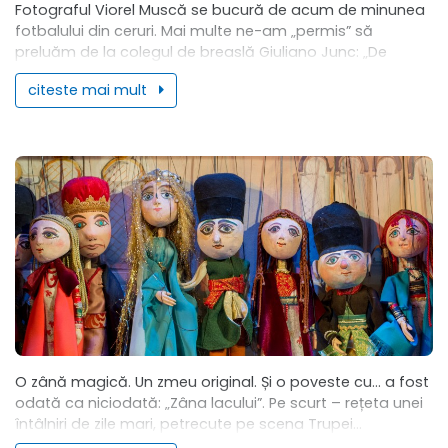
Fotograful Viorel Muscă se bucură de acum de minunea
fotbalului din ceruri. Mai multe ne-am „permis” să
preluăm de la colegul de breaslă Giuliano Junc: „De
astăzi sportul arădean nu...
citeste mai mult
O zână magică. Un zmeu original. Și o poveste cu... a fost
odată ca niciodată: „Zâna lacului”. Pe scurt – rețeta unei
întâlniri de zile mari, petrecute pe scena Trupei...